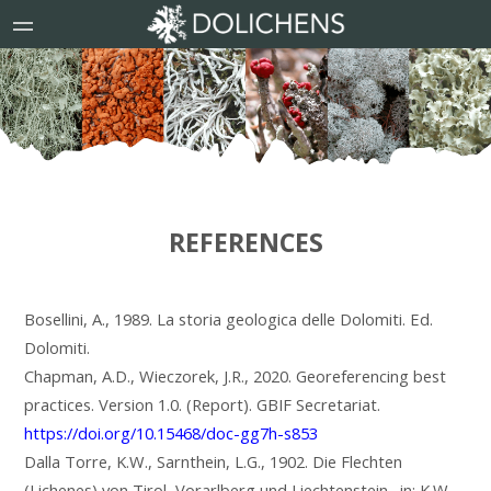
REFERENCES
Bosellini, A., 1989. La storia geologica delle Dolomiti. Ed.
Dolomiti.
Chapman, A.D., Wieczorek, J.R., 2020. Georeferencing best
practices. Version 1.0. (Report). GBIF Secretariat.
https://doi.org/10.15468/doc-gg7h-s853
Dalla Torre, K.W., Sarnthein, L.G., 1902. Die Flechten
(Lichenes) von Tirol, Vorarlberg und Liechtenstein., in: K.W.