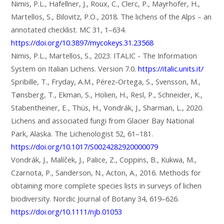
Nimis, P.L., Hafellner, J., Roux, C., Clerc, P., Mayrhofer, H.,
Martellos, S., Bilovitz, P.O., 2018. The lichens of the Alps – an
annotated checklist. MC 31, 1–634.
https://doi.org/10.3897/mycokeys.31.23568
Nimis, P.L., Martellos, S., 2023. ITALIC - The Information
System on Italian Lichens. Version 7.0.
https://italic.units.it/
Spribille, T., Fryday, A.M., Pérez-Ortega, S., Svensson, M.,
Tønsberg, T., Ekman, S., Holien, H., Resl, P., Schneider, K.,
Stabentheiner, E., Thüs, H., Vondrák, J., Sharman, L., 2020.
Lichens and associated fungi from Glacier Bay National
Park, Alaska. The Lichenologist 52, 61–181.
https://doi.org/10.1017/S0024282920000079
Vondrák, J., Malíček, J., Palice, Z., Coppins, B., Kukwa, M.,
Czarnota, P., Sanderson, N., Acton, A., 2016. Methods for
obtaining more complete species lists in surveys of lichen
biodiversity. Nordic Journal of Botany 34, 619–626.
https://doi.org/10.1111/njb.01053