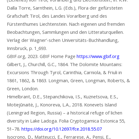
Dalla Torre, Sarnthein, L.G. (Eds.), Flora der gefürsteten
Grafschaft Tirol, des Landes Vorarlberg und des
Fürstenthumes Liechtenstein. Nach eigenen und fremden
Beobachtungen, Sammlungen und den Litteraturquellen.
Verlag der Wagner’-schen Universitäts-Buchhandlung,
Innsbruck, p. 1_693.
GBIF.org, 2023. GBIF Home Page
https://www.gbif.org
Gilbert, J., Churchill, G.C., 1864. The Dolomite Mountains:
Excursions Through Tyrol, Carinthia, Carniola, & Friuli in
1861, 1862, & 1863. Longman, Green, Longman, Roberts, &
Green, London.
Himelbrant, D.E., Stepanchikova, I.S., Kuznetsova, E.S.,
Motiejūnaitė, J., Konoreva, L.A., 2018. Konevets Island
(Leningrad Region, Russia) – a historical refuge of lichen
diversity in Lake Ladoga. Folia Cryptogamica Estonica 55,
51–78.
https://doi.org/10.12697/fce.2018.55.07
Isocrono, D., Matteucci, E., Ferrarese, A., Pensi, E.,