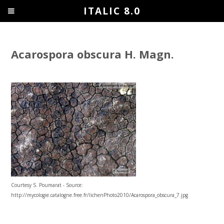
ITALIC 8.0
Acarospora obscura H. Magn.
Courtesy S. Poumarat - Source:
http://mycologie.catalogne.free.fr/lichenPhoto2010/Acarospora_obscura_7.jpg