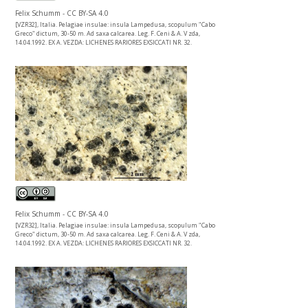
Felix Schumm - CC BY-SA 4.0
[VZR32], Italia. Pelagiae insulae: insula Lampedusa, scopulum "Cabo
Greco" dictum, 30-50 m. Ad saxa calcarea. Leg. F. Ceni & A. V zda,
14.04.1992. EX A. VEZDA: LICHENES RARIORES EXSICCATI NR. 32.
Felix Schumm - CC BY-SA 4.0
[VZR32], Italia. Pelagiae insulae: insula Lampedusa, scopulum "Cabo
Greco" dictum, 30-50 m. Ad saxa calcarea. Leg. F. Ceni & A. V zda,
14.04.1992. EX A. VEZDA: LICHENES RARIORES EXSICCATI NR. 32.