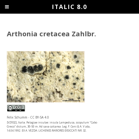
ITALIC 8.0
Arthonia cretacea Zahlbr.
Felix Schumm - CC BY-SA 4.0
[VZR32], Italia. Pelagiae insulae: insula Lampedusa, scopulum "Cabo
Greco" dictum, 30-50 m. Ad saxa calcarea. Leg. F. Ceni & A. V zda,
14.04.1992. EX A. VEZDA: LICHENES RARIORES EXSICCATI NR. 32.