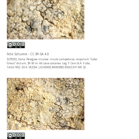
Felix Schumm - CC BY-SA 4.0
[VZR32], Italia. Pelagiae insulae: insula Lampedusa, scopulum "Cabo
Greco" dictum, 30-50 m. Ad saxa calcarea. Leg. F. Ceni & A. V zda,
14.04.1992. EX A. VEZDA: LICHENES RARIORES EXSICCATI NR. 32.